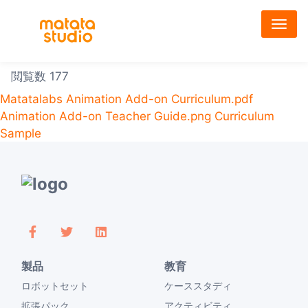
メ
イ
ン
コ
閲覧数 177
ン
テ
Matatalabs Animation Add-on Curriculum.pdf
ン
Animation Add-on Teacher Guide.png
Curriculum
ツ
Sample
に
移
動
製品
教育
ロボットセット
ケーススタディ
拡張パック
アクティビティ