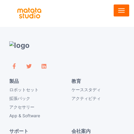
メ
イ
ン
コ
ン
テ
ン
ツ
に
移
動
製品
教育
ロボットセット
ケーススタディ
拡張パック
アクティビティ
アクセサリー
App & Software
サポート
会社案内