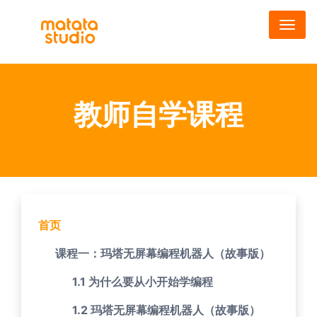
メ
イ
ン
コ
ン
テ
教师自学课程
ン
ツ
に
移
動
首页
课程一：玛塔无屏幕编程机器人（故事版）
1.1 为什么要从小开始学编程
1.2 玛塔无屏幕编程机器人（故事版）