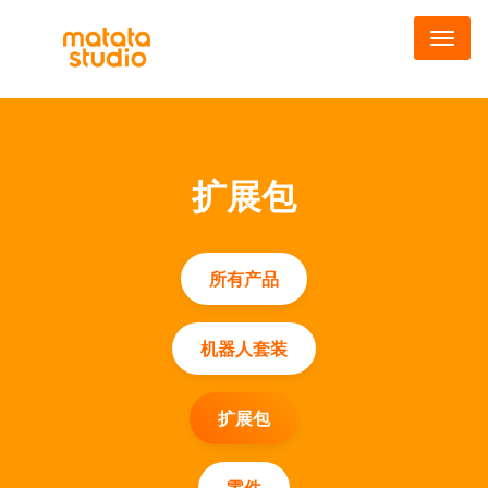
跳
转
到
主
要
内
容
扩展包
所有产品
机器人套装
扩展包