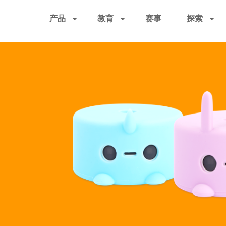
跳
产品
教育
赛事
探索
转
到
主
要
内
容