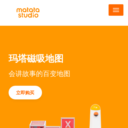
跳
转
到
主
要
内
容
玛塔磁吸地图
会讲故事的百变地图
立即购买