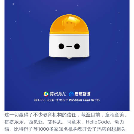
这一切赢得了不少教育机构的信任，截至目前，童程童美、
搭搭乐乐、西觅亚、艾科思、阿童木、HelloCode、动力
猫、比特橙子等1000多家知名机构都开设了玛塔创想相关