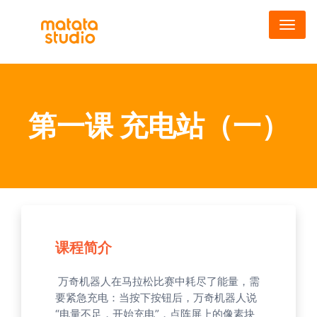
跳
转
到
主
要
内
第一课 充电站（一）
容
课程简介
万奇机器人在马拉松比赛中耗尽了能量，需
要紧急充电：当按下按钮后，万奇机器人说
“电量不足，开始充电”，点阵屏上的像素块