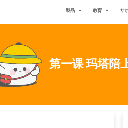
メ
製品
教育
サ
イ
ン
コ
ン
テ
ン
ツ
第一课 玛塔陪
に
移
動