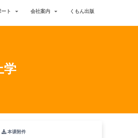
ポート
会社案内
くもん出版
上学
本课附件