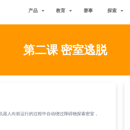
跳
产品
教育
赛事
探索
转
到
主
要
内
第二课 密室逃脱
容
让万奇机器人向前运行的过程中自动绕过障碍物探索密室，