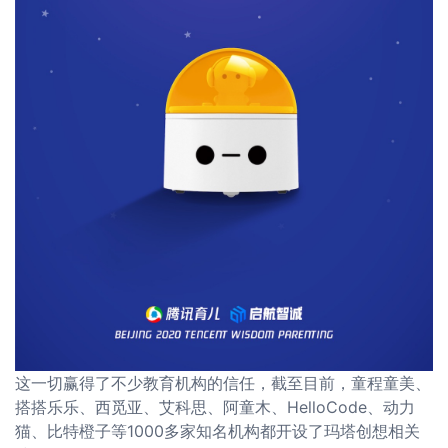
这一切赢得了不少教育机构的信任，截至目前，童程童美、
搭搭乐乐、西觅亚、艾科思、阿童木、HelloCode、动力
猫、比特橙子等1000多家知名机构都开设了玛塔创想相关