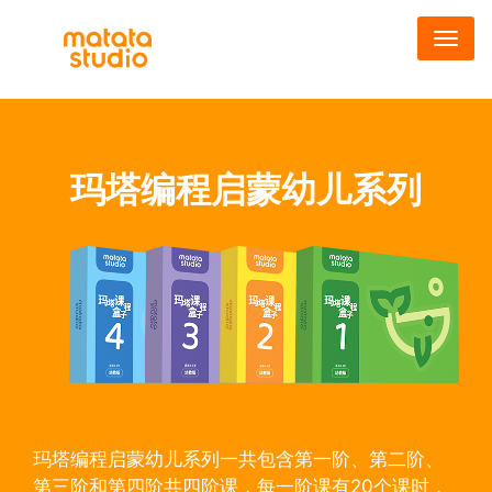
跳
转
到
主
要
内
玛塔编程启蒙幼儿系列
容
玛塔编程启蒙幼儿系列一共包含第一阶、第二阶、
第三阶和第四阶共四阶课，每一阶课有20个课时，