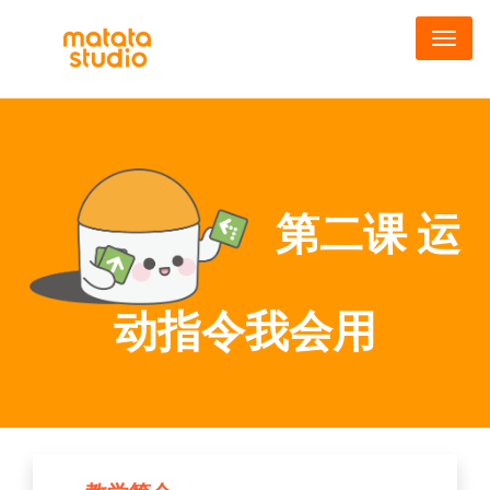
跳
转
到
主
要
内
容
第二课 运
动指令我会用